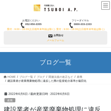
コ
ナ
ン
ビ
テ
ゲ
ン
ー
お電話ください
フリーダイヤル
ツ
シ
052-950-3355
0800-333-1333
へ
ョ
受付：9:00～18:00(土日祝年末年始は除く)
受付：9:00～18:00(土日祝年末年始は除く)
ス
ン
お問合せ
キ
に
メールフォーム
ッ
移
プ
動
ブログ一覧
HOME
ブログ一覧
ブログ
関連法規の改正など
産廃
建設業者が産業廃棄物処理に違反した際の監督処分基準が厳罰化
2022年6月6日
/ 最終更新日時 :
2022年6月6日
産廃
建設業者が産業廃棄物処理に違反