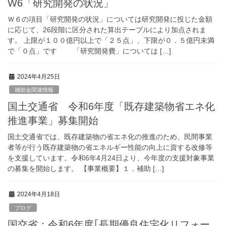
W6「研究開発の状況」
Ｗ６の項目「研究開発の状況」については研究開発に投じた金額
に応じて、26段階に区分された算出テーブルにより加点されま
す。 上限が１００億円以上で「２５点」、下限が０．５億円未満
で「０点」です 「研究開発費」については […]
2024年4月25日
補助金関連情報
国土交通省 令和6年度「既存建築物省エネ化
推進事業」募集開始
国土交通省では、既存建築物の省エネ化の推進のため、民間事業
者等が行う既存建築物の省エネルギー性能の向上に資する改修等
を支援しています。令和6年4月24日より、今年度の支援対象事業
の募集を開始します。 【事業概要】１．補助 […]
2024年4月18日
ブログ
国交省：令和6年度｢長期優良住宅化リフォー