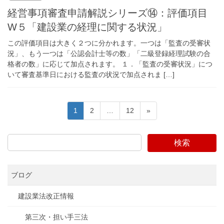
経営事項審査申請解説シリーズ⑭：評価項目
W５「建設業の経理に関する状況」
この評価項目は大きく２つに分かれます。一つは「監査の受審状
況」、もう一つは「公認会計士等の数」「二級登録経理試験の合
格者の数」に応じて加点されます。 １．「監査の受審状況」につ
いて審査基準日における監査の状況で加点されま […]
投
固
固
固
1
2
…
12
»
稿
定
定
定
ペ
ペ
ペ
の
検索
ー
ー
ー
ペ
ジ
ジ
ジ
ー
ブログ
ジ
送
建設業法改正情報
り
第三次・担い手三法