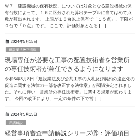
Ｗ７「建設機械の保有状況」については対象となる建設機械の保
有台数によって、１６に区分された算出テーブルに当てはめて点
数が算出されます。 上限が１５台以上保有で「１５点」、下限が
０台で「０点」です。 ここで、評価対象となる […]
2024年5月15日
建設業法改正情報
現場専任が必要な工事の配置技術者を営業所
の専任技術者が兼任できるようになります
令和6年3月8日「建設業法及び公共工事の入札及び契約の適正化の
促進に関する法律の一部を改正する法律案」が閣議決定されまし
た。それに伴い「営業所の専任技術者」に関する規定が変わりま
す。 今回の改正により、一定の条件の下で営 […]
2024年5月15日
用語解説
経営事項審査申請解説シリーズ⑮：評価項目