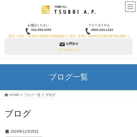
コ
ナ
ン
ビ
テ
ゲ
ン
ー
お電話ください
フリーダイヤル
ツ
シ
052-950-3355
0800-333-1333
へ
ョ
受付：9:00～18:00(土日祝年末年始は除く)
受付：9:00～18:00(土日祝年末年始は除く)
ス
ン
お問合せ
キ
に
メールフォーム
ッ
移
プ
動
ブログ一覧
HOME
ブログ一覧
ブログ
ブログ
2024年12月25日