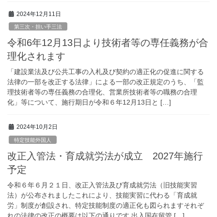
2024年12月11日
第三次・担い手三法
令和6年12月13日より技術者等の専任義務が合
理化されます
「建設業法及び公共工事の入札及び契約の適正化の促進に関する
法律の一部を改正する法律」による一部の改正規定のうち、「監
理技術者等の専任義務の合理化、営業所技術者等の職務の合理
化」等について、施行期日が令和６年12月13日と […]
2024年10月2日
特定技能外国人
改正入管法・育成就労法が成立 2027年施行
予定
令和６年６月２１日、改正入管法及び育成就労法（旧技能実習
法）が公布されましたこれにより、技能実習に代わる「育成就
労」制度が創設され、特定技能制度の適正化も図られますそれぞ
れの法律の改正の概要は以下の通りです 出入国在留管 […]