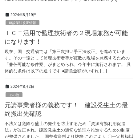
2024年8月19日
建設業法改正情報
ＩＣＴ活用で監理技術者の２現場兼務が可能
になります！
現在、国土交通省では「第三次担い手三法改正」を進めていま
す。その一環として監理技術者等が複数の現場を兼務するための
「兼任可能な条件案」がまとめられ、今年中に施行されます。 具
体的な条件は以下の通りです ●請負金額がいずれ […]
2024年8月2日
その他
元請事業者様の義務です！ 建設発生土の最
終搬出先確認
不法又は危険な盛土の発生を防止するため「資源有効利用促進
法」が改正され、建設発生土の適切な処理を推進するための制度
が整備されました。 国交省資料より抜粋 これにより 〇一定規模以