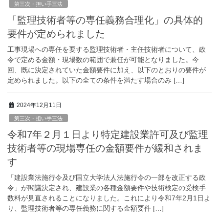
第三次・担い手三法
「監理技術者等の専任義務合理化」の具体的
要件が定められました
工事現場への専任を要する監理技術者・主任技術者について、政
令で定める金額・現場数の範囲で兼任が可能となりました。今
回、既に決定されていた金額要件に加え、以下のとおりの要件が
定められました。以下の全ての条件を満たす場合のみ […]
2024年12月11日
第三次・担い手三法
令和7年２月１日より特定建設業許可及び監理
技術者等の現場専任の金額要件が緩和されま
す
「建設業法施行令及び国立大学法人法施行令の一部を改正する政
令」が閣議決定され、建設業の各種金額要件や技術検定の受検手
数料が見直されることになりました。これにより令和7年2月1日よ
り、監理技術者等の専任義務に関する金額要件 […]