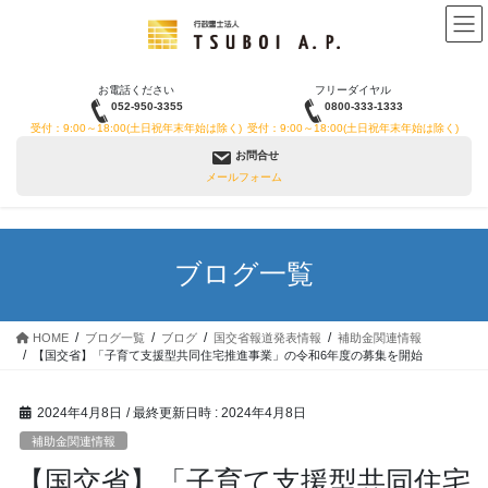
コ
ナ
ン
ビ
テ
ゲ
ン
ー
お電話ください
フリーダイヤル
ツ
シ
052-950-3355
0800-333-1333
へ
ョ
受付：9:00～18:00(土日祝年末年始は除く)
受付：9:00～18:00(土日祝年末年始は除く)
ス
ン
お問合せ
キ
に
メールフォーム
ッ
移
プ
動
ブログ一覧
HOME
ブログ一覧
ブログ
国交省報道発表情報
補助金関連情報
【国交省】「子育て支援型共同住宅推進事業」の令和6年度の募集を開始
2024年4月8日
/ 最終更新日時 :
2024年4月8日
補助金関連情報
【国交省】「子育て支援型共同住宅