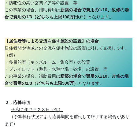
・防犯性の高い玄関ドア等の設置 等
この事業の場合、補助費用は
新築の場合で費用の1/10、改修の場
合で費用の1/3（どちらも上限100万円/戸）
となります。
【居住者等による交流を促す施設の設置】の場合
居住者間や地域との交流を促す施設の設置に対して支援します。
（例）
・多目的室（キッズルーム・集会室）の設置
・プレイロット（遊具・水遊び場・砂場）の設置 等
この事業の場合、補助費用は
新築の場合で費用の1/10、改修の場
合で費用の1/3（どちらも上限500万）
となります。
２．応募
締切
令和７年２月２８日（金）
（予算執行状況により応募期間を前倒して終了する場合があり
ます）