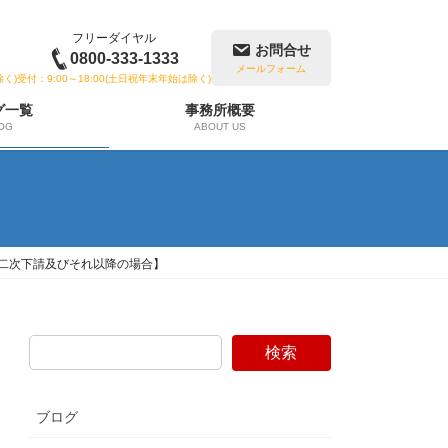
フリーダイヤル
お問合せ
0800-333-1333
メールフォーム
除く)
受付：9:00～18:00(土日祝年末年始は除く)
グ一覧
事務所概要
OG
ABOUT US
二次下請及びそれ以降の場合】
検索
ブログ