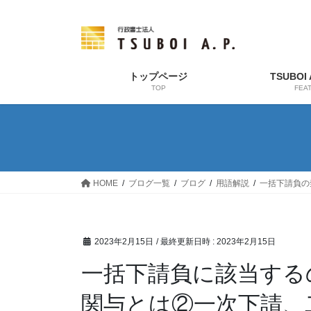
コ
ナ
ン
ビ
テ
ゲ
ン
ー
ツ
シ
トップページ
TSUBOI
TOP
FEA
へ
ョ
ス
ン
キ
に
ッ
移
プ
動
HOME
ブログ一覧
ブログ
用語解説
一括下請負の
2023年2月15日
/ 最終更新日時 :
2023年2月15日
一括下請負に該当する
関与とは②一次下請、