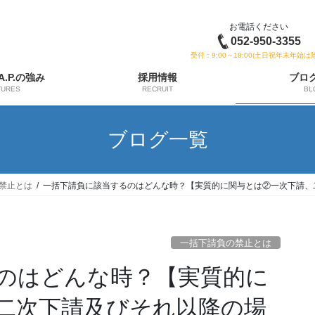
お電話ください
052-950-3355
受付：9:00～18:00(土日祝年末年始は
 A.P.の強み
採用情報
ブロ
TURES
RECRUIT
BL
ブログ一覧
禁止とは
一括下請負に該当するのはどんな時？【実質的に関与とは②一次下請、
一括下請負の禁止とは
のはどんな時？【実質的に
二次下請及びそれ以降の場