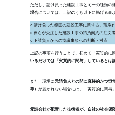
ただし、請け負った建設工事と同一の種類の
場合
については、上記のうち以下に掲げる事
○ 請け負った範囲の建設工事に関する、現場
○ 自らが受注した建設工事の請負契約の注文
○ 下請負人からの協議事項への判断・対応
上記の事項を行うことで、初めて「実質的に
いるだけでは「実質的に関与」しているとは
また、現場に
元請負人との間に直接的かつ恒
等）
が置かれない場合には、「実質的に関与
元請会社が配置した技術者が、自社の社会保