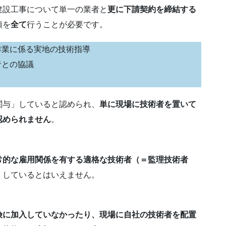
建設工事について単一の業者と
更に下請契約を締結する
項を
全て
行うことが必要です。
作業に係る実地の技術指導
者との協議
関与」していると認められ、
単に現場に技術者を置いて
認められません
。
常的な雇用関係を有する適格な技術者（＝監理技術者
」しているとはいえません。
険に加入していなかったり、現場に自社の技術者を配置