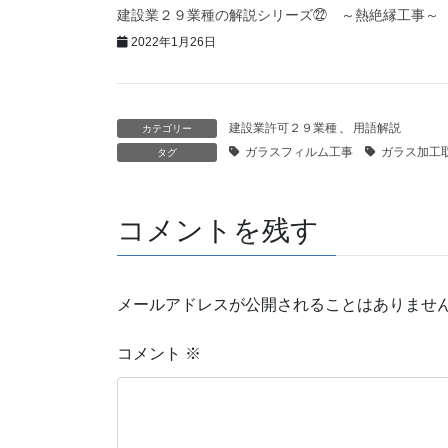
建設業２９業種の解説シリーズ㉒ ～熱絶縁工事～
2022年1月26日
建設業許可２９業種
、
用語解説
カテゴリー
ガラスフィルム工事
ガラス加工
タグ
コメントを残す
メールアドレスが公開されることはありませ
コメント
※