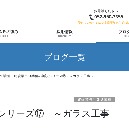
お電話ください
052-950-3355
受付：9:00～18:00(土日祝年末年始は
 A.P.の強み
採用情報
ブロ
TURES
RECRUIT
BL
ブログ一覧
９業種
建設業２９業種の解説シリーズ⑰ ～ガラス工事～
建設業許可２９業種
シリーズ⑰ ～ガラス工事