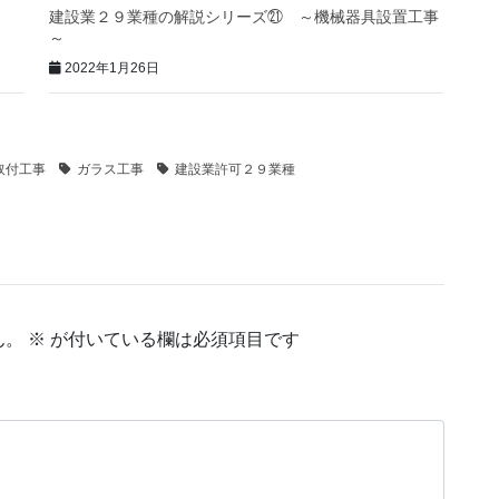
建設業２９業種の解説シリーズ㉑ ～機械器具設置工事
～
2022年1月26日
取付工事
ガラス工事
建設業許可２９業種
ん。
※
が付いている欄は必須項目です