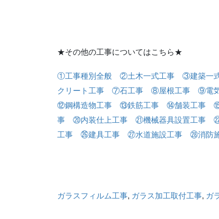
★その他の工事についてはこちら★
①工事種別全般
②土木一式工事
③建築一
クリート工事
⑦石工事
⑧屋根工事
⑨電
⑫鋼構造物工事
⑬鉄筋工事
⑭舗装工事
事
⑳内装仕上工事
㉑機械器具設置工事
工事
㉖建具工事
㉗水道施設工事
㉘消防
ガラスフィルム工事
, 
ガラス加工取付工事
, 
ガ