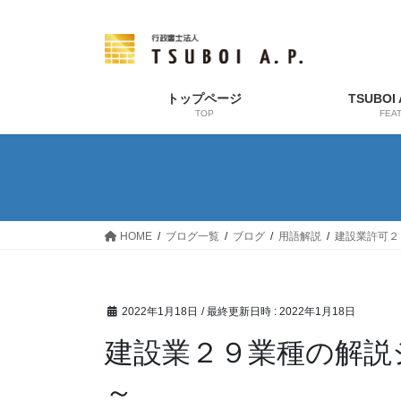
コ
ナ
ン
ビ
テ
ゲ
ン
ー
ツ
シ
トップページ
TSUBOI
TOP
FEA
へ
ョ
ス
ン
キ
に
ッ
移
プ
動
HOME
ブログ一覧
ブログ
用語解説
建設業許可２
2022年1月18日
/ 最終更新日時 :
2022年1月18日
建設業２９業種の解説
～