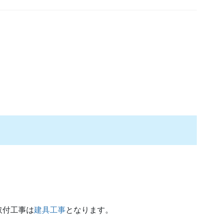
取付工事は
建具工事
となります。