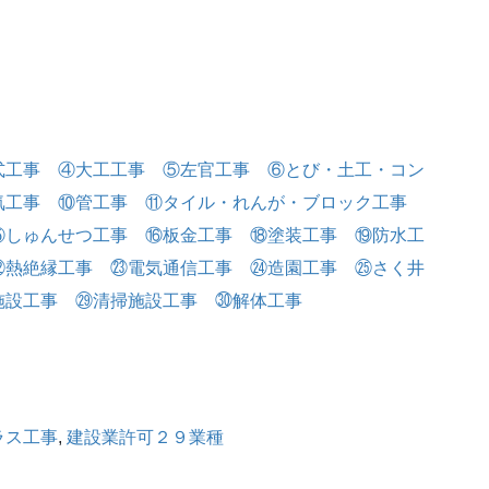
式工事
④大工工事
⑤左官工事
⑥とび・土工・コン
気工事
⑩管工事
⑪タイル・れんが・ブロック工事
⑮しゅんせつ工事
⑯板金工事
⑱塗装工事
⑲防水工
㉒熱絶縁工事
㉓電気通信工事
㉔造園工事
㉕さく井
施設工事
㉙清掃施設工事
㉚解体工事
ラス工事
, 
建設業許可２９業種