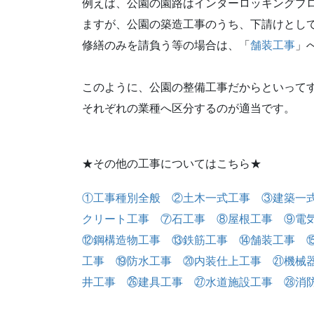
例えば、公園の園路はインターロッキングブ
ますが、公園の築造工事のうち、下請けとし
修繕のみを請負う等の場合は、「
舗装工事
」
このように、公園の整備工事だからといって
それぞれの業種へ区分するのが適当です。
★その他の工事についてはこちら★
①工事種別全般
②土木一式工事
③建築一
クリート工事
⑦石工事
⑧屋根工事
⑨電
⑫鋼構造物工事
⑬鉄筋工事
⑭舗装工事
工事
⑲防水工事
⑳内装仕上工事
㉑機械
井工事
㉖建具工事
㉗水道施設工事
㉘消