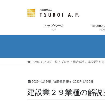
コ
ナ
ン
ビ
テ
ゲ
ン
ー
ツ
シ
トップページ
TSUBOI
TOP
FEA
へ
ョ
ス
ン
キ
に
ッ
移
プ
動
HOME
ブログ一覧
ブログ
用語解説
建設業許可２
2022年1月26日
/ 最終更新日時 :
2022年1月26日
建設業２９業種の解説