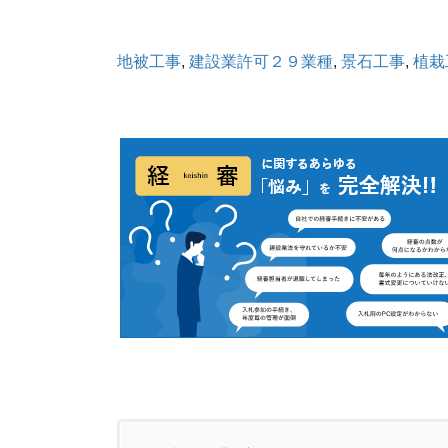
地被工事
, 
建設業許可２９業種
, 
景石工事
, 
植栽