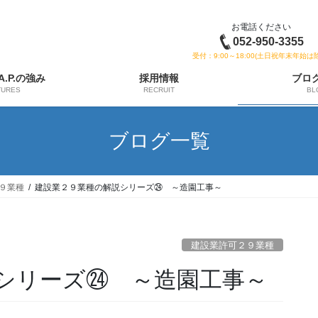
お電話ください
052-950-3355
受付：9:00～18:00(土日祝年末年始は
 A.P.の強み
採用情報
ブロ
TURES
RECRUIT
BL
ブログ一覧
９業種
建設業２９業種の解説シリーズ㉔ ～造園工事～
建設業許可２９業種
シリーズ㉔ ～造園工事～