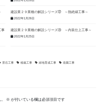
2022年1月26日
～
建設業２９業種の解説シリーズ㉒ ～熱絶縁工事～
2022年1月26日
工事
建設業２９業種の解説シリーズ⑳ ～内装仕上工事～
2022年1月25日
景石工事
植栽工事
緑地育成工事
造園工事
ん。
※
が付いている欄は必須項目です