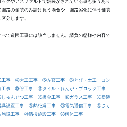
ロックやアスファルトで舗装がされている事も多々あり
て園路の舗装のみ請け負う場合や、園路劣化に伴う舗装
へ区分します。
すべて造園工事には該当しません。請負の態様や内容で
式工事
④大工工事
⑤左官工事
⑥とび・土工・コン
気工事
⑩管工事
⑪タイル・れんが・ブロック工事
⑮しゅんせつ工事
⑯板金工事
⑰ガラス工事
⑱塗装
器具設置工事
㉒熱絶縁工事
㉓電気通信工事
㉕さく
防施設工事
㉙清掃施設工事
㉚解体工事