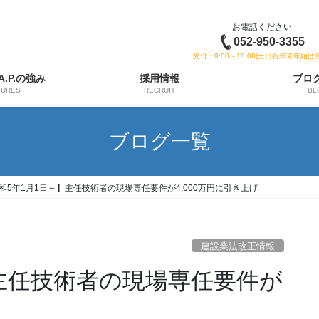
お電話ください
052-950-3355
受付：9:00～18:00(土日祝年末年始は
 A.P.の強み
採用情報
ブロ
TURES
RECRUIT
BL
ブログ一覧
和5年1月1日～】主任技術者の現場専任要件が4,000万円に引き上げ
建設業法改正情報
】主任技術者の現場専任要件が