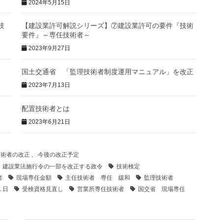
2024年5月15日
技
【建設業許可解説シリーズ】⑦建設業許可の要件『技術
要件』～専任技術者～
2023年9月27日
国土交通省 「監理技術者制度運用マニュアル」を改正
2023年7月13日
配置技術者とは
2023年6月21日
技術者の改正
、
今後の改正予定
建設業法施行令の一部を改正する政令
技術検定
者
現場専任金額
主任技術者 専任 緩和
監理技術者
１日
受検資格見直し
営業所専任技術者
国交省 現場専任