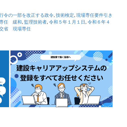
行令の一部を改正する政令
, 
技術検定
, 
現場専任要件引き
専任 緩和
, 
監理技術者
, 
令和５年１月１日
, 
令和６年４
交省 現場専任