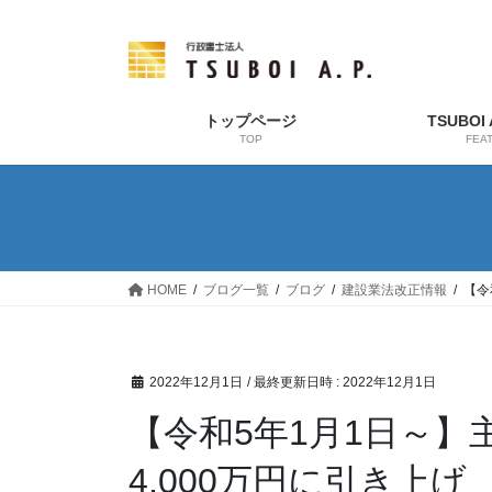
コ
ナ
ン
ビ
テ
ゲ
ン
ー
ツ
シ
トップページ
TSUBOI
TOP
FEA
へ
ョ
ス
ン
キ
に
ッ
移
プ
動
HOME
ブログ一覧
ブログ
建設業法改正情報
【令
2022年12月1日
/ 最終更新日時 :
2022年12月1日
【令和5年1月1日～
4,000万円に引き上げ