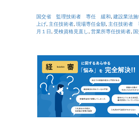
国交省 監理技術者 専任 緩和
, 
建設業法施
上げ
, 
主任技術者
, 
現場専任金額
, 
主任技術者 
月１日
, 
受検資格見直し
, 
営業所専任技術者
, 
国