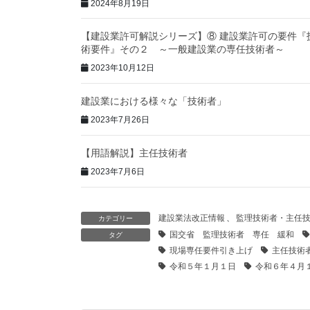
2024年8月19日
【建設業許可解説シリーズ】⑧ 建設業許可の要件『
術要件』その２ ～一般建設業の専任技術者～
2023年10月12日
建設業における様々な「技術者」
2023年7月26日
【用語解説】主任技術者
2023年7月6日
建設業法改正情報
、
監理技術者・主任
カテゴリー
国交省 監理技術者 専任 緩和
タグ
現場専任要件引き上げ
主任技術
令和５年１月１日
令和６年４月