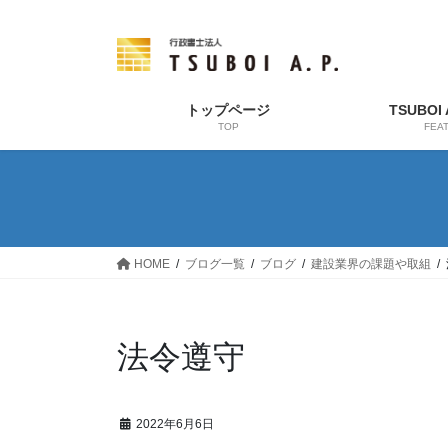
コ
ナ
ン
ビ
テ
ゲ
ン
ー
ツ
シ
トップページ
TSUBOI
TOP
FEA
へ
ョ
ス
ン
キ
に
ッ
移
プ
動
HOME
ブログ一覧
ブログ
建設業界の課題や取組
法令遵守
2022年6月6日