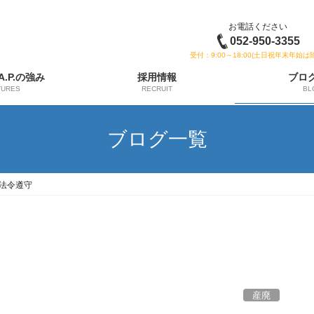
お電話ください
052-950-3355
受付：9:00～18:00(土日祝年末年始は
 A.P.の強み
採用情報
ブロ
TURES
RECRUIT
BL
ブログ一覧
法令遵守
産廃