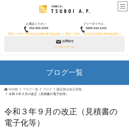
コ
ナ
ン
ビ
テ
ゲ
ン
ー
お電話ください
フリーダイヤル
ツ
シ
052-950-3355
0800-333-1333
へ
ョ
受付：9:00～18:00(土日祝年末年始は除く)
受付：9:00～18:00(土日祝年末年始は除く)
ス
ン
お問合せ
キ
に
メールフォーム
ッ
移
プ
動
ブログ一覧
HOME
ブログ一覧
ブログ
建設業法改正情報
令和３年９月の改正（見積書の電子化等）
令和３年９月の改正（見積書の
電子化等）