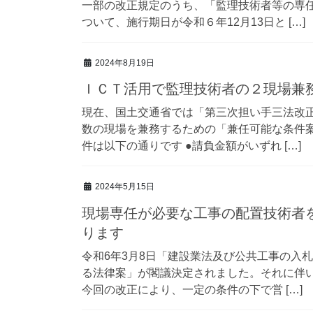
一部の改正規定のうち、「監理技術者等の専
ついて、施行期日が令和６年12月13日と […]
2024年8月19日
ＩＣＴ活用で監理技術者の２現場兼
現在、国土交通省では「第三次担い手三法改
数の現場を兼務するための「兼任可能な条件案
件は以下の通りです ●請負金額がいずれ […]
2024年5月15日
現場専任が必要な工事の配置技術者
ります
令和6年3月8日「建設業法及び公共工事の入
る法律案」が閣議決定されました。それに伴
今回の改正により、一定の条件の下で営 […]