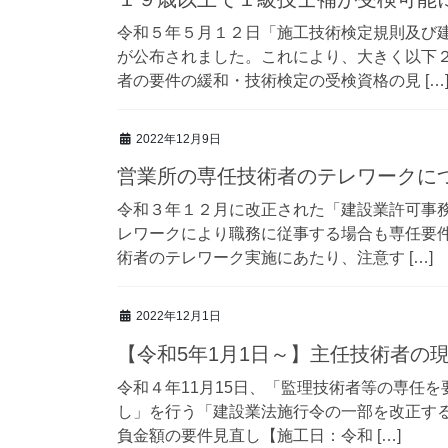
令和５年５月１２日「施工技術検定規則及び
が公布されました。これにより、大きく以下２
者の要件の緩和・技術検定の受検資格の見 […
2022年12月9日
営業所の専任技術者のテレワークに
令和３年１２月に改正された「建設業許可事務
レワークにより職務に従事する場合も専任要件
術者のテレワーク実施にあたり、注意す […]
2022年12月1日
【令和5年1月1日～】主任技術者の現
令和４年11月15日、「監理技術者等の専任
し」を行う「建設業法施行令の一部を改正する
負金額の要件見直し【施工日：令和 […]