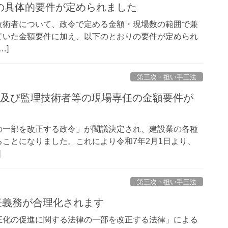
の具体的要件が定められました
技術者について、政令で定める金額・現場数の範囲で兼
ていた金額要件に加え、以下のとおりの要件が定められ
…]
第三次・担い手三法
可及び監理技術者等の現場専任の金額要件が
の一部を改正する政令」が閣議決定され、建設業の各種
ことになりました。これにより令和7年2月1日より、
]
第三次・担い手三法
専任義務が合理化されます
正化の促進に関する法律の一部を改正する法律」による