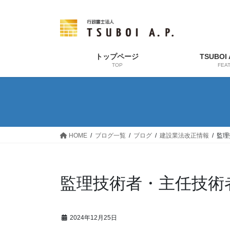
コ
ナ
ン
ビ
テ
ゲ
ン
ー
ツ
シ
トップページ
TSUBOI
TOP
FEA
へ
ョ
ス
ン
キ
に
ッ
移
プ
動
HOME
ブログ一覧
ブログ
建設業法改正情報
監理
監理技術者・主任技術
2024年12月25日