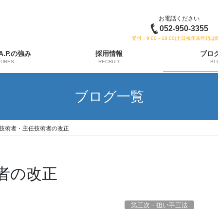
お電話ください
052-950-3355
受付：9:00～18:00(土日祝年末年始は
 A.P.の強み
採用情報
ブロ
TURES
RECRUIT
BL
ブログ一覧
技術者・主任技術者の改正
者の改正
第三次・担い手三法