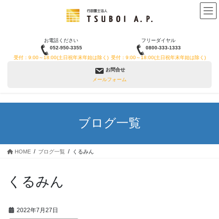
コ
ナ
ン
ビ
テ
ゲ
ン
ー
お電話ください
フリーダイヤル
ツ
シ
052-950-3355
0800-333-1333
へ
ョ
受付：9:00～18:00(土日祝年末年始は除く)
受付：9:00～18:00(土日祝年末年始は除く)
ス
ン
お問合せ
キ
に
メールフォーム
ッ
移
プ
動
ブログ一覧
HOME
ブログ一覧
くるみん
くるみん
2022年7月27日