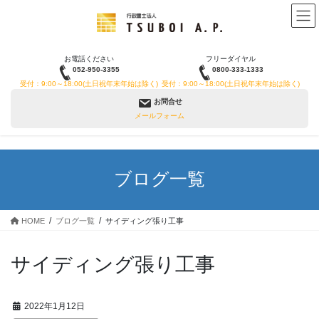
コ
ナ
ン
ビ
テ
ゲ
ン
ー
お電話ください
フリーダイヤル
ツ
シ
052-950-3355
0800-333-1333
へ
ョ
受付：9:00～18:00(土日祝年末年始は除く)
受付：9:00～18:00(土日祝年末年始は除く)
ス
ン
お問合せ
キ
に
メールフォーム
ッ
移
プ
動
ブログ一覧
HOME
ブログ一覧
サイディング張り工事
サイディング張り工事
2022年1月12日