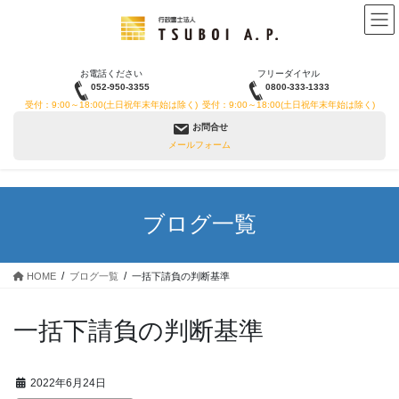
コ
ナ
ン
ビ
テ
ゲ
ン
ー
お電話ください
フリーダイヤル
ツ
シ
052-950-3355
0800-333-1333
へ
ョ
受付：9:00～18:00(土日祝年末年始は除く)
受付：9:00～18:00(土日祝年末年始は除く)
ス
ン
お問合せ
キ
に
メールフォーム
ッ
移
プ
動
ブログ一覧
HOME
ブログ一覧
一括下請負の判断基準
一括下請負の判断基準
2022年6月24日