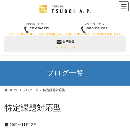
コ
ナ
ン
ビ
テ
ゲ
ン
ー
お電話ください
フリーダイヤル
ツ
シ
052-950-3355
0800-333-1333
へ
ョ
受付：9:00～18:00(土日祝年末年始は除く)
受付：9:00～18:00(土日祝年末年始は除く)
ス
ン
お問合せ
キ
に
メールフォーム
ッ
移
プ
動
ブログ一覧
HOME
ブログ一覧
特定課題対応型
特定課題対応型
2021年11月12日