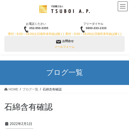
コ
ナ
ン
ビ
テ
ゲ
ン
ー
お電話ください
フリーダイヤル
ツ
シ
052-950-3355
0800-333-1333
へ
ョ
受付：9:00～18:00(土日祝年末年始は除く)
受付：9:00～18:00(土日祝年末年始は除く)
ス
ン
お問合せ
キ
に
メールフォーム
ッ
移
プ
動
ブログ一覧
HOME
ブログ一覧
石綿含有確認
石綿含有確認
2022年2月1日