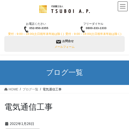
コ
ナ
ン
ビ
テ
ゲ
ン
ー
お電話ください
フリーダイヤル
ツ
シ
052-950-3355
0800-333-1333
へ
ョ
受付：9:00～18:00(土日祝年末年始は除く)
受付：9:00～18:00(土日祝年末年始は除く)
ス
ン
お問合せ
キ
に
メールフォーム
ッ
移
プ
動
ブログ一覧
HOME
ブログ一覧
電気通信工事
電気通信工事
2022年1月26日