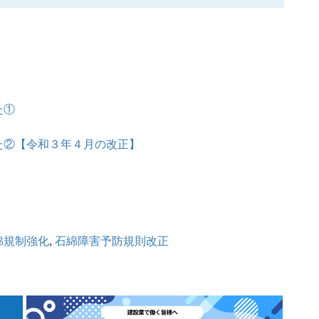
た①
た②【令和３年４月の改正】
綿規制強化
, 
石綿障害予防規則改正