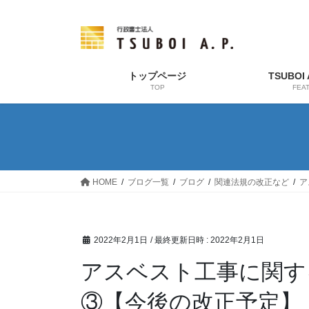
コ
ナ
ン
ビ
テ
ゲ
ン
ー
ツ
シ
トップページ
TSUBOI
TOP
FEA
へ
ョ
ス
ン
キ
に
ッ
移
プ
動
HOME
ブログ一覧
ブログ
関連法規の改正など
ア
2022年2月1日
/ 最終更新日時 :
2022年2月1日
アスベスト工事に関す
③【今後の改正予定】