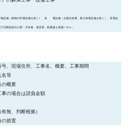
貯蔵設備（穀物の貯蔵設備を除く）、発 電設備（太陽光発電、風力発電設備を除く）、変電設
地下式構造部分の壁・天井板 遮音壁、軽量盛土保護パネル」
番号、現場住所、工事名、概要、工事期間
氏名等
造の概要
工事の場合は請負金額
の有無、判断根拠）
時の措置