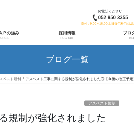
お電話ください
052-950-3355
受付：9:00～18:00(土日祝年末年始は
 A.P.の強み
採用情報
ブロ
TURES
RECRUIT
BL
ブログ一覧
スベスト規制
アスベスト工事に関する規制が強化されました③【今後の改正予定
アスベスト規制
る規制が強化されました