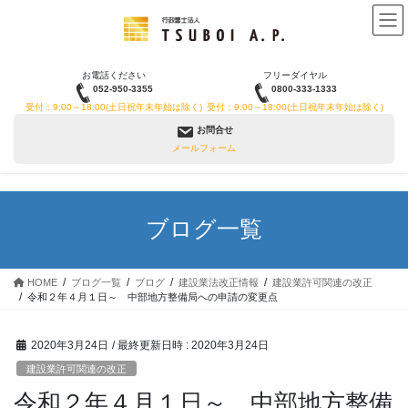
コ
ナ
ン
ビ
テ
ゲ
ン
ー
お電話ください
フリーダイヤル
ツ
シ
052-950-3355
0800-333-1333
へ
ョ
受付：9:00～18:00(土日祝年末年始は除く)
受付：9:00～18:00(土日祝年末年始は除く)
ス
ン
お問合せ
キ
に
メールフォーム
ッ
移
プ
動
ブログ一覧
HOME
ブログ一覧
ブログ
建設業法改正情報
建設業許可関連の改正
令和２年４月１日～ 中部地方整備局への申請の変更点
2020年3月24日
/ 最終更新日時 :
2020年3月24日
建設業許可関連の改正
令和２年４月１日～ 中部地方整備