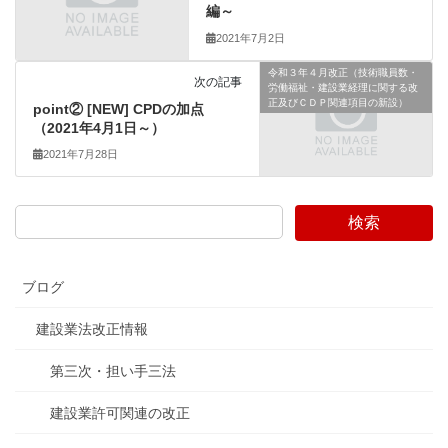
編～
2021年7月2日
令和３年４月改正（技術職員数・
次の記事
労働福祉・建設業経理に関する改
正及びＣＤＰ関連項目の新設）
point② [NEW] CPDの加点
（2021年4月1日～）
2021年7月28日
検索
ブログ
建設業法改正情報
第三次・担い手三法
建設業許可関連の改正