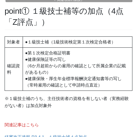
point① １級技士補等の加点（4点
「Z評点」）
対象者
●１級技士補（1級技術検定第１次検定合格者）
●第１次検定合格証明書
●健康保険証等の写し
確認資
（6か月超前からの雇用の確認として所属企業の記載
料
があるもの）
●健康保険・厚生年金標準報酬決定通知書等の写し
（常時雇用の確認として申請時点直近）
※１級技士補のうち、主任技術者の資格を有しない者（実務経験
がない者）は加点対象外
関連記事はこちら
経審改正速報 R3.4.1 １級技士補４点加点