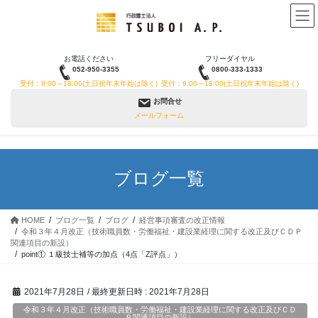
コ
ナ
ン
ビ
テ
ゲ
ン
ー
お電話ください
フリーダイヤル
ツ
シ
052-950-3355
0800-333-1333
へ
ョ
受付：9:00～18:00(土日祝年末年始は除く)
受付：9:00～18:00(土日祝年末年始は除く)
ス
ン
お問合せ
キ
に
メールフォーム
ッ
移
プ
動
ブログ一覧
HOME
ブログ一覧
ブログ
経営事項審査の改正情報
令和３年４月改正（技術職員数・労働福祉・建設業経理に関する改正及びＣＤＰ
関連項目の新設）
point① １級技士補等の加点（4点「Z評点」）
2021年7月28日
/ 最終更新日時 :
2021年7月28日
令和３年４月改正（技術職員数・労働福祉・建設業経理に関する改正及びＣＤ
Ｐ関連項目の新設）